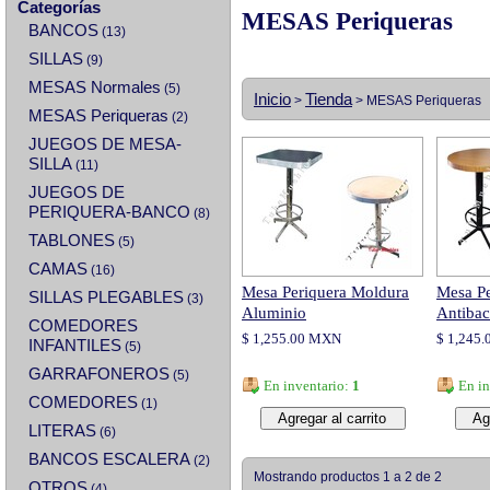
Categorías
MESAS Periqueras
BANCOS
(13)
SILLAS
(9)
MESAS Normales
(5)
Inicio
Tienda
>
> MESAS Periqueras
MESAS Periqueras
(2)
JUEGOS DE MESA-
SILLA
(11)
JUEGOS DE
PERIQUERA-BANCO
(8)
TABLONES
(5)
CAMAS
(16)
Mesa Periquera Moldura
Mesa Pe
SILLAS PLEGABLES
(3)
Aluminio
Antibac
COMEDORES
$ 1,255.00 MXN
$ 1,245
INFANTILES
(5)
GARRAFONEROS
(5)
En inventario:
1
En in
COMEDORES
(1)
LITERAS
(6)
BANCOS ESCALERA
(2)
Mostrando productos 1 a 2 de 2
OTROS
(4)